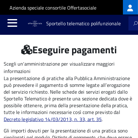
Log
Salta al contenuto principale
Skip to site navigation
Azienda speciale consortile Offertasociale
me
Sportello telematico polifunzionale
Eseguire pagamenti
Scegli un'amministrazione per visualizzare maggiori
informazioni
La presentazione di pratiche alla Pubblica Amministrazione
può prevedere il pagamento di somme legate all’erogazione
del servizio richiesto. Nelle schede dei servizi erogati dallo
Sportello Telematico è presente una sezione dedicata dove è
possibile ottenere, prima della presentazione della pratica,
tutte le informazioni necessarie così come previsto dal
Decreto legislativo 14/03/2013, n. 33, art. 35
.
Gli importi dovuti per la presentazione di una pratica sono
riepilogati nel modulo
Distinta di pagamento
, che deve essere