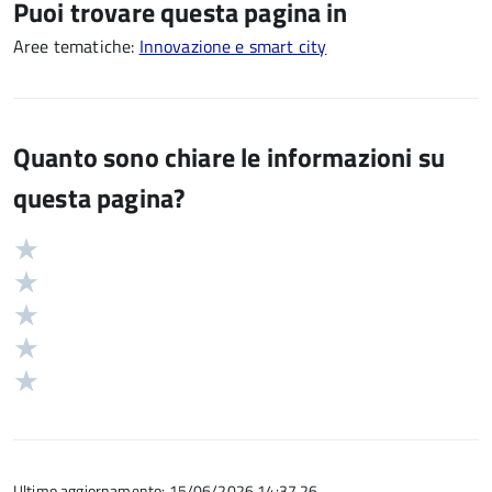
Puoi trovare questa pagina in
Aree tematiche:
Innovazione e smart city
Quanto sono chiare le informazioni su
questa pagina?
Valuta
Valutazione
5
Valuta
stelle
4
Valuta
su
stelle
3
Valuta
5
su
stelle
2
Valuta
5
su
stelle
1
5
su
stelle
5
su
5
Ultimo aggiornamento: 15/06/2026 14:37.26