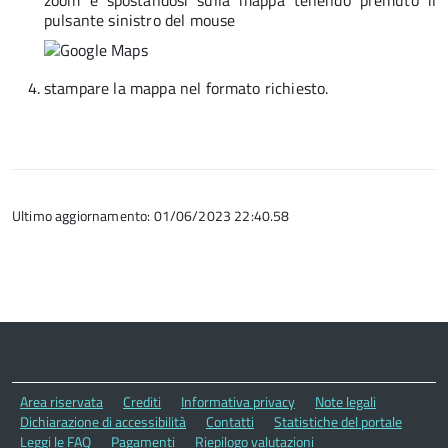
zoom e spostandosi sulla mappa tenendo premuto il
pulsante sinistro del mouse
stampare la mappa nel formato richiesto.
Ultimo aggiornamento: 01/06/2023 22:40.58
Area riservata
Crediti
Informativa privacy
Note legali
Dichiarazione di accessibilità
Contatti
Statistiche del portale
Leggi le FAQ
Pagamenti
Riepilogo valutazioni